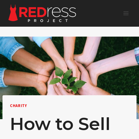
Skip
to
content
CHARITY
How to Sell