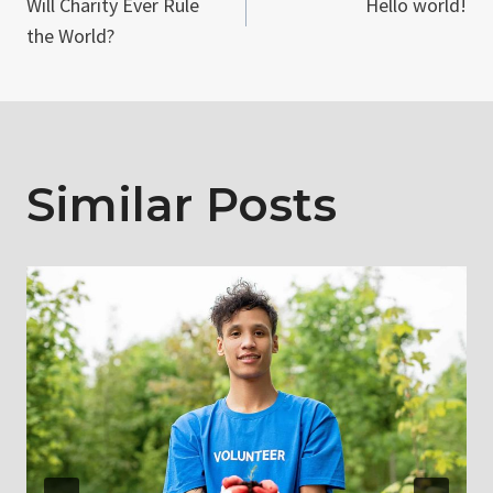
Will Charity Ever Rule
Hello world!
navigation
the World?
Similar Posts